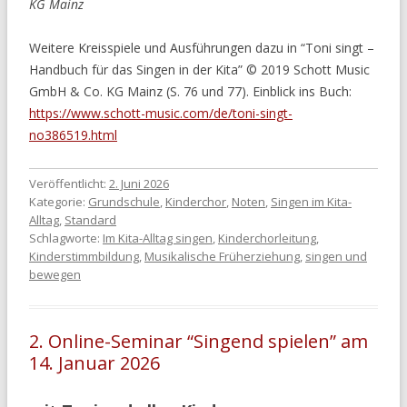
KG Mainz
Weitere Kreisspiele und Ausführungen dazu in “Toni singt –
Handbuch für das Singen in der Kita” © 2019 Schott Music
GmbH & Co. KG Mainz (S. 76 und 77). Einblick ins Buch:
https://www.schott-music.com/de/toni-singt-
no386519.html
Veröffentlicht:
2. Juni 2026
Kategorie:
Grundschule
,
Kinderchor
,
Noten
,
Singen im Kita-
Alltag
,
Standard
Schlagworte:
Im Kita-Alltag singen
,
Kinderchorleitung
,
Kinderstimmbildung
,
Musikalische Früherziehung
,
singen und
bewegen
2. Online-Seminar “Singend spielen” am
14. Januar 2026