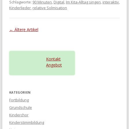
Schlagworte:
90 Minuten
,
Digital
,
Im Kita-Alltag singen
,
interaktiv
,
Kinderlieder
,
relative Solmisation
Beitragsnavigation
←
Ältere Artikel
Kontakt
Angebot
KATEGORIEN
Fortbildung
Grundschule
Kinderchor
Kinderstimmbildung