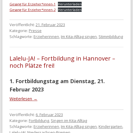
Gesang für Erzieher*innen-1
Herunterladen
Gesang für Erzieher*innen-2
Herunterladen
Veröffentlicht:
21. Februar 2023
Kategorie:
Presse
Schlagworte:
Erzieherinnen
,
Im Kita-Alltag singen
,
Stimmbildung
Lalelu-JA! – Fortbildung in Hannover –
noch Plätze frei!
1. Fortbildungstag am Dienstag, 21.
Februar 2023
Weiterlesen
→
Veröffentlicht:
6. Februar 2023
Kategorie:
Fortbildung
,
Singen im Kita-Alltag
Schlagworte:
Erzieherinnen
,
Im Kita-Alltag singen
,
Kindergarten
,
Lalelu-JA!
,
Niedersachsen-Bremen