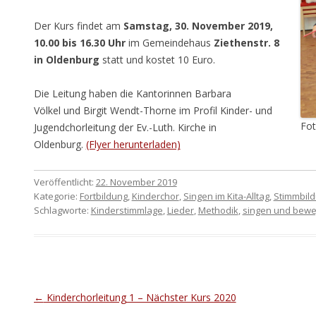
Der Kurs findet am
Samstag, 30. November 2019,
10.00 bis 16.30 Uhr
im Gemeindehaus
Ziethenstr. 8
in Oldenburg
statt und kostet 10 Euro.
Die
Leitung
haben die Kantorinnen
Barbara
Völkel
und
Birgit Wendt-Thorne
im Profil Kinder- und
Fot
Jugendchorleitung der Ev.-Luth. Kirche in
Oldenburg
.
(Flyer herunterladen)
Veröffentlicht:
22. November 2019
Kategorie:
Fortbildung
,
Kinderchor
,
Singen im Kita-Alltag
,
Stimmbil
Schlagworte:
Kinderstimmlage
,
Lieder
,
Methodik
,
singen und bew
Beitragsnavigation
←
Kinderchorleitung 1 – Nächster Kurs 2020