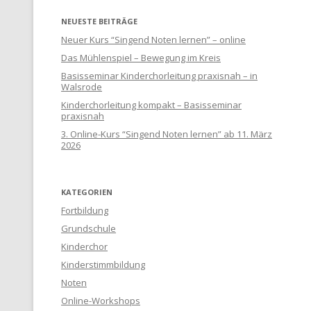
NEUESTE BEITRÄGE
Neuer Kurs “Singend Noten lernen” – online
Das Mühlenspiel – Bewegung im Kreis
Basisseminar Kinderchorleitung praxisnah – in
Walsrode
Kinderchorleitung kompakt – Basisseminar
praxisnah
3. Online-Kurs “Singend Noten lernen” ab 11. März
2026
KATEGORIEN
Fortbildung
Grundschule
Kinderchor
Kinderstimmbildung
Noten
Online-Workshops