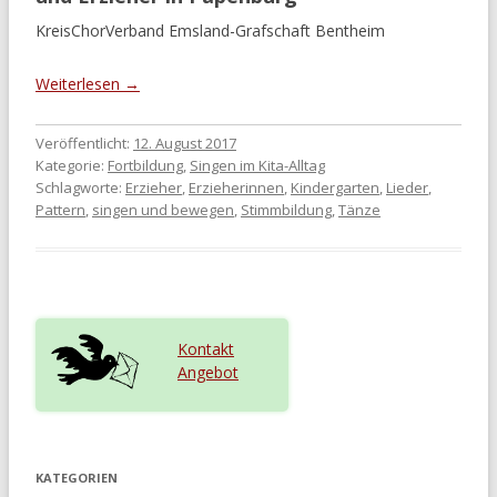
KreisChorVerband Emsland-Grafschaft Bentheim
Weiterlesen
→
Veröffentlicht:
12. August 2017
Kategorie:
Fortbildung
,
Singen im Kita-Alltag
Schlagworte:
Erzieher
,
Erzieherinnen
,
Kindergarten
,
Lieder
,
Pattern
,
singen und bewegen
,
Stimmbildung
,
Tänze
Kontakt
Angebot
KATEGORIEN