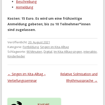
Beschreibung
Anmeldung
Kosten: 15 Euro. Es wird um eine frühzeitige
Anmeldung gebeten; bis zu 10 Teilnehmer*innen
sind zugelassen.
Veröffentlicht:
20. August 2021
Kategorie:
Fortbildung
,
Singen im Kita-Alltag
Schlagworte:
90 Minuten
,
Digital
,
Im Kita-Alltag singen
,
interaktiv
,
Kinderlieder
Beitragsnavigation
←
Singen im Kita-Alltag –
Relative Solmisation und
Vertiefungsseminar
Rhythmussprache
→
Kontakt