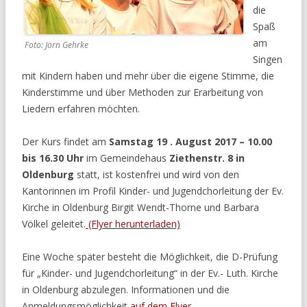
die
Spaß
am
Foto: Jörn Gehrke
Singen
mit Kindern haben und mehr über die eigene Stimme, die
Kinderstimme und über Methoden zur Erarbeitung von
Liedern erfahren möchten.
Der Kurs findet am
Samstag 19 . August 2017 – 10.00
bis 16.30 Uhr
im Gemeindehaus
Ziethenstr. 8 in
Oldenburg
statt, ist kostenfrei und wird von den
Kantorinnen im Profil Kinder- und Jugendchorleitung der Ev.
Kirche in Oldenburg Birgit Wendt-Thorne und Barbara
Völkel geleitet.
(Flyer herunterladen)
Eine Woche später besteht die Möglichkeit, die D-Prüfung
für „Kinder- und Jugendchorleitung“ in der Ev.- Luth. Kirche
in Oldenburg abzulegen. Informationen und die
Anmeldungsmöglichkeit
auf dem Flyer.