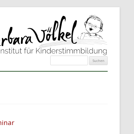
Suchen
nach:
minar