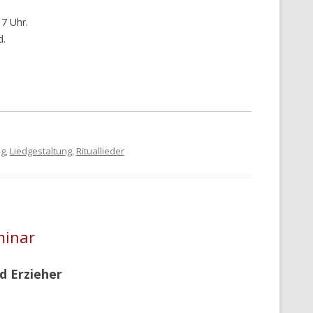
7 Uhr.
d.
ng
,
Liedgestaltung
,
Rituallieder
minar
d Erzieher