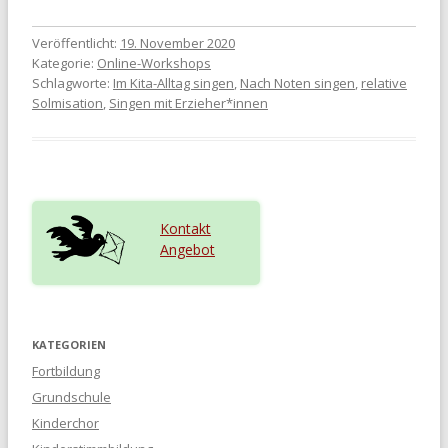
Veröffentlicht:
19. November 2020
Kategorie:
Online-Workshops
Schlagworte:
Im Kita-Alltag singen
,
Nach Noten singen
,
relative
Solmisation
,
Singen mit Erzieher*innen
Kontakt
Angebot
KATEGORIEN
Fortbildung
Grundschule
Kinderchor