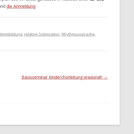
und
die Anmeldung
.
timmbildung
,
relative Solmisation
,
Rhythmussprache
,
Basisseminar Kinderchorleitung praxisnah
→