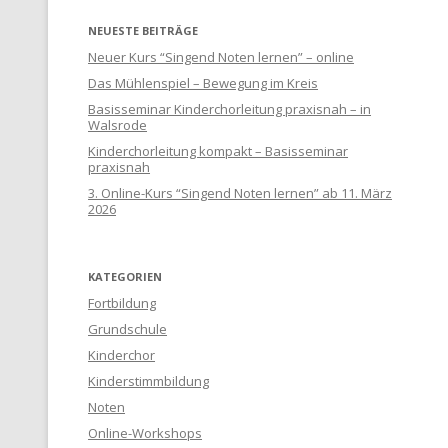
NEUESTE BEITRÄGE
Neuer Kurs “Singend Noten lernen” – online
Das Mühlenspiel – Bewegung im Kreis
Basisseminar Kinderchorleitung praxisnah – in
Walsrode
Kinderchorleitung kompakt – Basisseminar
praxisnah
3. Online-Kurs “Singend Noten lernen” ab 11. März
2026
KATEGORIEN
Fortbildung
Grundschule
Kinderchor
Kinderstimmbildung
Noten
Online-Workshops