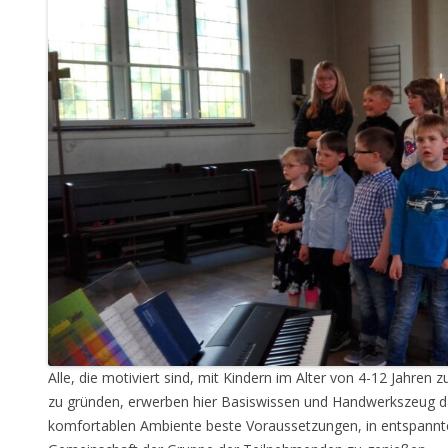
Alle, die motiviert sind, mit Kindern im Alter von 4-12 Jahren
zu gründen, erwerben hier Basiswissen und Handwerkszeug daf
komfortablen Ambiente beste Voraussetzungen, in entspannte