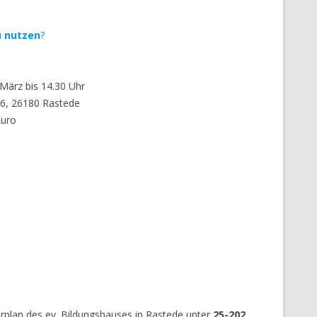
u nutzen
?
 März bis 14.30 Uhr
26, 26180 Rastede
Euro
rplan des ev. Bildungshauses in Rastede unter
25-202