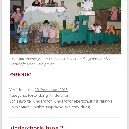
“Mit Toni unterwegs” Freckenhorster Kinder- und Jugendchor als Toni-
Botschafterchor, Foto privat
Weiterlesen
→
Veröffentlicht:
18. Dezember 2015
Kategorie:
Fortbildung
,
Kinderchor
Schlagworte:
Kinderchor
,
Kinderchorleiterschulung
,
relative
Solmisation
,
Rhythmussprache
,
Weiterbildung
Kinderchorleitung 2